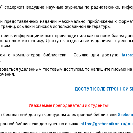
w" содержит ведущие научные журналы по радиотехнике, инфо
ии представленных изданий максимально приближены к формат
траниц, ссылок и списков использованной литературы;
поиск информации может производиться как по всем базам данн
ователем источнику; Доступ к отдельным изданиям, отдельн
тьям.
тся с компьютеров библиотеки. Ссылка для доступа
https:
.
ьзоваться удаленным тестовым доступом, то напишите письмо на
ючения.
ДОСТУП К ЭЛЕКТРОННОЙ Б
Уважаемые преподаватели и студенты!
ыт бесплатный доступ к ресурсам электронной библиотеки
Greben
тронной библиотеки доступен по ссылке
https://grebennikon.ru/jou