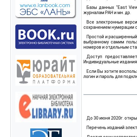
Базы данных "East Vie
журналам РАН и мн. др.
Все электронные верс
сохранением нумерации с
Простой и расширенный 
выбранному самим польз
номеров и отдельным ста
Доступ предоставляе
Индивидуальные издания
Если Вы хотите воспол
логин и пароль для подкл
До 30 июня 2020г. откр
Перечень изданий элек