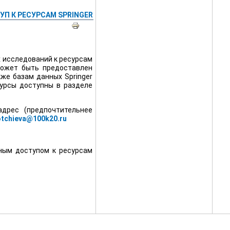
П К РЕСУРСАМ SPRINGER
 исследований к ресурсам
ожет быть предоставлен
кже базам данных Springer
есурсы доступны в разделе
адрес (предпочтительнее
otchieva@100k20.ru
нным доступом к ресурсам