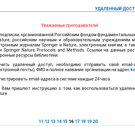
УДАЛЕННЫЙ ДОСТУ
Уважаемые преподаватели!
 подписки, организованной Российским фондом фундаментальных
Nature, российским научным и образовательным учреждениям
м
тронным журналам Springer и Nature, электронным книгам, а та
 и Springer Nature Protocols and Methods. Ссылки на данные р
ронные ресурсы библиотеки.
чить удаленный доступ, необходимо отправить свой email-
ктронной почты), ФИО и полное название организации на адрес
k
егистрировать email-адреса в системе каждые 24 часа.
, Вам пришлют инструкцию о том, как воспользоваться удале
ure.
11
12
13
14
15
16
17
18
19
20