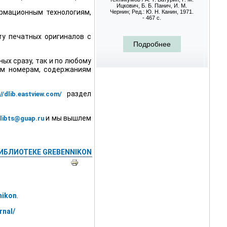
Ицкович, Б. Б. Панич, И. М.
Справочник / Н. Н. Асташ
рмационным технологиям,
Чернин; Ред.: Ю. Н. Канин, 1971.
С. Вальденберг, Я. Г. Гени
- 467 с.
1971. - 479 с.
у печатных оригиналов с
Подробнее
Подробнее
ых сразу, так и по любому
ым номерам, содержаниям
раздел
//dlib.eastview.com/
и мы вышлем
libts@guap.ru
ИБЛИОТЕКЕ GREBENNIKON
nikon
.
rnal/