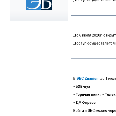
Доступ осуществлется п
До 6 июля 2020г. откры
Доступ осуществлется п
В
ЭБС Znanium
до 1 июл
- БХВ-вуз
- Горячая линия - Теле
-
ДМК-пресс
.
Войти в ЭБС можно чере