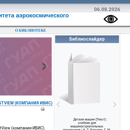
06.08.2026
итета аэрокосмического
О БИБЛИОТЕКЕ
Библиослайдер
›
TVIEW (КОМПАНИЯ ИВИС)
Детали машин [Текст] :
Вычислительная тех
учебник для
для управления
машиностроительных
производственным
tView (компания ИВИС).
техникумов / А. Т. Батурин, Г. М.
процессами [Текст] 