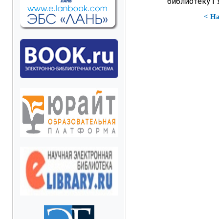
библиотеку 
< Н