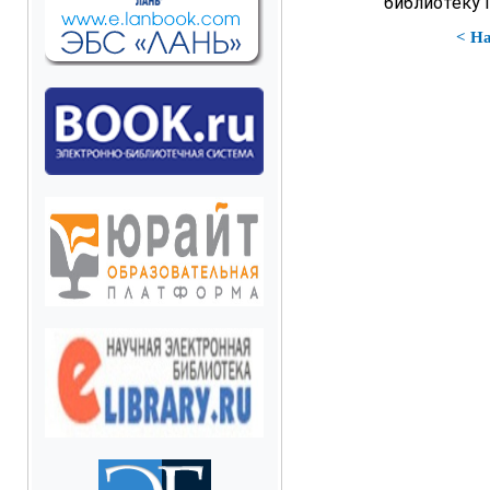
библиотеку
< Н