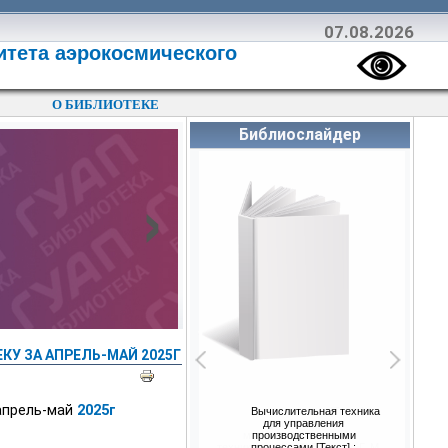
07.08.2026
итета аэрокосмического
О БИБЛИОТЕКЕ
Библиослайдер
›
КУ ЗА АПРЕЛЬ-МАЙ 2025Г
апрель-май
2025г
Вычислительная техника
для управления
производственными
процессами [Текст] :