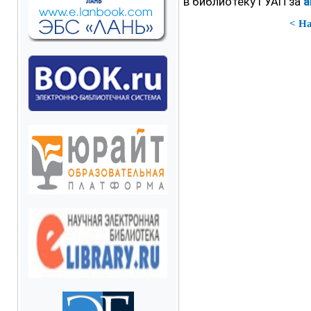
в библиотеку ГУАП за
а
< Н