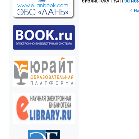
библиотеку ГУАП
за но
< Н