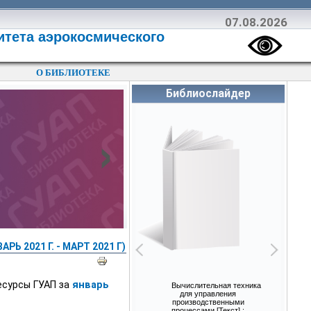
07.08.2026
итета аэрокосмического
О БИБЛИОТЕКЕ
Библиослайдер
›
РЬ 2021 Г. - МАРТ 2021 Г)
есурсы ГУАП за
январь
Вычислительная техника
для управления
производственными
процессами [Текст] :