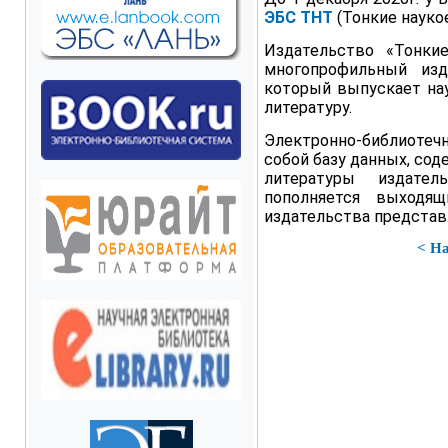
ЭБС ТНТ
(Тонкие науко
Издательство «Тонки
многопрофильный изда
который выпускает на
литературу.
Электронно-библиотеч
собой базу данных, сод
литературы издател
пополняется выходя
издательства предста
< Н