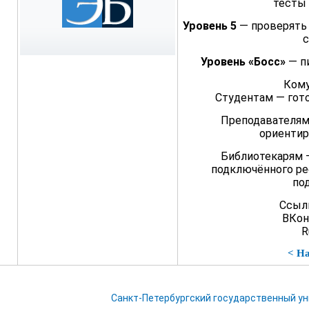
тесты
Уровень 5
— проверять 
с
Уровень «Босс»
— п
Кому
Студентам — гот
Преподавателям
ориентир
Библиотекарям 
подключённого ре
по
Ссылк
ВКон
R
< Н
Санкт-Петербургский государственный у