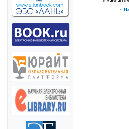
в библиоте
< Н