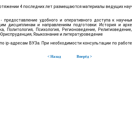
ротяжении 4 последних лет размещаются материалы ведущих нау
 предоставление удобного и оперативного доступа к научны
м дисциплинам и направлениям подготовки: История и архео
ка, Политология, Психология, Регионоведение, Религиоведение
 Юриспруденция, Языкознание и литературоведение
о ip-адресам ВУЗа. При необходимости консультации по работе
< Назад
Вперёд >