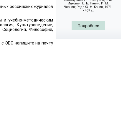
Ицкович, Б. Б. Панич, И. М.
Справочник / Н
чных российских журналов
Чернин; Ред.: Ю. Н. Канин, 1971.
С. Вальденберг,
- 467 с.
1971. 
м и учебно-методическим
логия, Культуроведение,
Подробнее
Подр
, Социология, Философия,
 с ЭБС напишите на почту