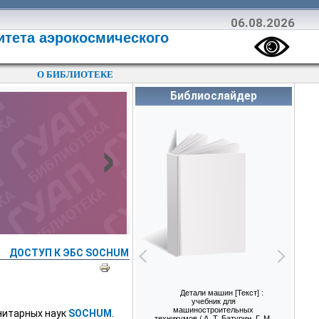
06.08.2026
итета аэрокосмического
О БИБЛИОТЕКЕ
Библиослайдер
›
ДОСТУП К ЭБС SOCHUM
Детали машин [Текст] :
Вычислител
учебник для
для уп
машиностроительных
производ
нитарных наук
SOCHUM
.
техникумов / А. Т. Батурин, Г. М.
процессам