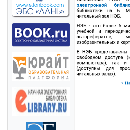
электронной библи
библиотеки на Б. М
читальный зал НЭБ.
НЭБ - это более 5 ми
учебной и периодиче
авторефератов, м
изобразительных и карт
В НЭБ представлены к
свободном доступе 
компьютера), так и
(доступны для про
читальных залах).
< Н