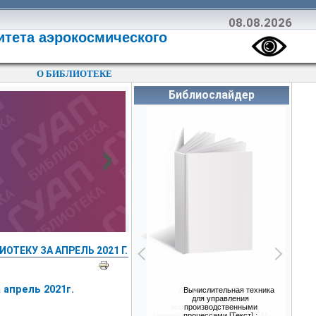
08.08.2026
итета аэрокосмического
О БИБЛИОТЕКЕ
Библиослайдер
›
ТЕКУ ЗА АПРЕЛЬ 2021 Г.
а
апрель 2021г.
Вычислительная техника
для управления
производственными
процессами [Текст] :